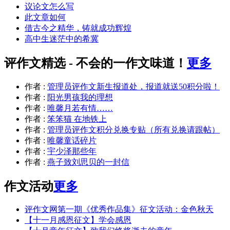
议论文怎么写
此文章如何
借古今之精华，铸就成功辉煌
高中生迷茫中的希冀
评作文精选 - 不会的一作文味道！
更多
作者 :
管理员
评作文新生报道处，报道就送50积分啦！
作者 :
阳光男孩
我的理想
作者 :
唯馨
月若有情……
作者 :
笨笨猫
在地铁上
作者 :
管理员
评作文积分兑换专贴（所有兑换请跟帖）
作者 :
唯馨
童话碎片
作者 :
宇少泽
那些年
作者 :
燕子
致刘思贝的一封信
作文活动
更多
评作文网第一期《优秀作品集》征文活动：金色秋天
【十一月感恩征文】学会感恩