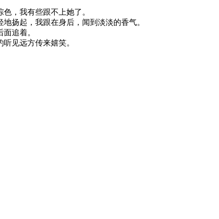
棕色，我有些跟不上她了。
轻地扬起，我跟在身后，闻到淡淡的香气。
后面追着。
约听见远方传来嬉笑。