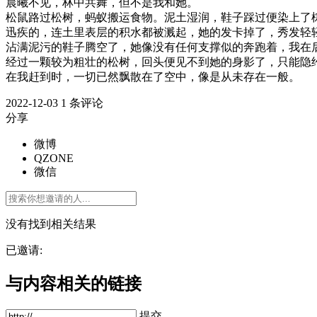
晨曦不见，林中共舞，但不是我和她。
松鼠路过松树，蚂蚁搬运食物。泥土湿润，鞋子踩过便染上了
迅疾的，连土里表层的积水都被溅起，她的发卡掉了，秀发轻
沾满泥污的鞋子腾空了，她像没有任何支撑似的奔跑着，我在
经过一颗较为粗壮的松树，回头便见不到她的身影了，只能隐
在我赶到时，一切已然飘散在了空中，像是从未存在一般。
2022-12-03
1 条评论
分享
微博
QZONE
微信
没有找到相关结果
已邀请:
与内容相关的链接
提交