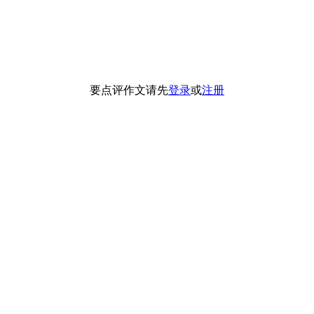
要点评作文请先
登录
或
注册