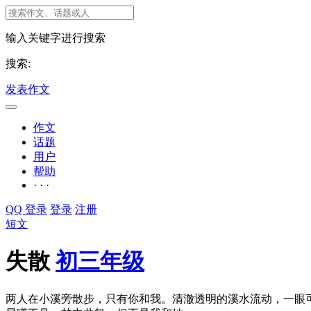
输入关键字进行搜索
搜索:
发表作文
作文
话题
用户
帮助
· · ·
QQ 登录
登录
注册
短文
失散
初三年级
两人在小溪旁散步，只有你和我。清澈透明的溪水流动，一眼