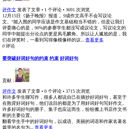
评作文
发表了文章 • 1 个评论 • 3691 次浏览
12月15日《扬子晚报》报道， 9成作文高手不会写议论
文。“能入围的同学应该是作文基础相当不错的，但是让我们
评委痛心的是，90%的参赛学生都没写成议论文，写议论文的
同学中能提出分论点的更是凤毛麟角。所以让人尴尬的是，我
们在评奖时，一看到写得像模像样的议...
查看更多
0
评论
要突破好词好句的约束
约束
好词好句
贡献 :
评作文
发表了文章 • 0 个评论 • 3715 次浏览
和许多学生聊写作，很多人都说自己在摘抄好词好句，甚至于
在熟背好词好句，他们说目的都是为了用好词好句写好作文。
许多好词好句的册子、集子也应运而生，纷纷搬上书店作文书
柜的主要位置。
翻看学生手中的好词好句，以成语、美丽的词语和作家名著名
篇里的名句为...
查看更多