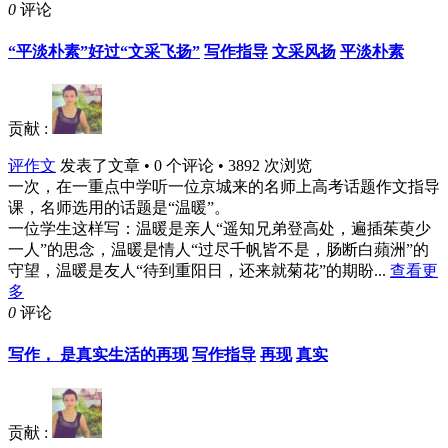
0
评论
“平淡朴素”好过“文采飞扬”
写作指导
文采风扬
平淡朴素
贡献 :
评作文
发表了文章 • 0 个评论 • 3892 次浏览
一次，在一重点中学听一位京城来的名师上高考话题作文指导
课，名师选用的话题是“温暖”。
一位学生这样写：温暖是亲人“遥知兄弟登高处，遍插茱萸少
一人”的思念，温暖是情人“过尽千帆皆不是，肠断白蘋洲”的
守望，温暖是友人“待到重阳日，还来就菊花”的期盼...
查看更
多
0
评论
写作， 是真实生活的再现
写作指导
再现
真实
贡献 :