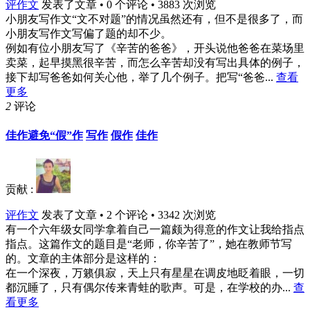
评作文
发表了文章 • 0 个评论 • 3883 次浏览
小朋友写作文“文不对题”的情况虽然还有，但不是很多了，而
小朋友写作文写偏了题的却不少。
例如有位小朋友写了《辛苦的爸爸》，开头说他爸爸在菜场里
卖菜，起早摸黑很辛苦，而怎么辛苦却没有写出具体的例子，
接下却写爸爸如何关心他，举了几个例子。把写“爸爸...
查看
更多
2
评论
佳作避免“假”作
写作
假作
佳作
贡献 :
评作文
发表了文章 • 2 个评论 • 3342 次浏览
有一个六年级女同学拿着自己一篇颇为得意的作文让我给指点
指点。这篇作文的题目是“老师，你辛苦了”，她在教师节写
的。文章的主体部分是这样的：
在一个深夜，万籁俱寂，天上只有星星在调皮地眨着眼，一切
都沉睡了，只有偶尔传来青蛙的歌声。可是，在学校的办...
查
看更多