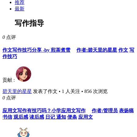
推荐
最新
写作指导
0
点评
作文写作技巧分享 -by 煎茶煮雪
作者:碧天里的星星
作文
写
作技巧
贡献 :
碧天里的星星
发表了作文 • 1 人关注 • 856 次浏览
0
点评
应用文写作有技巧吗？小学应用文写作
作者:管理员
表扬稿
书信
观后感
读后感
日记
通知
便条
应用文