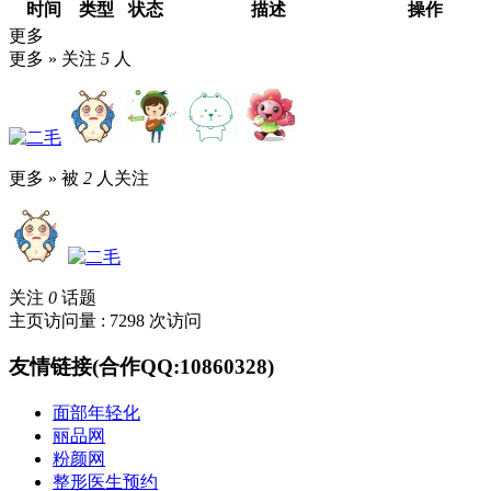
时间
类型
状态
描述
操作
更多
更多 »
关注
5
人
更多 »
被
2
人关注
关注
0
话题
主页访问量 : 7298 次访问
友情链接(合作QQ:10860328)
面部年轻化
丽品网
粉颜网
整形医生预约