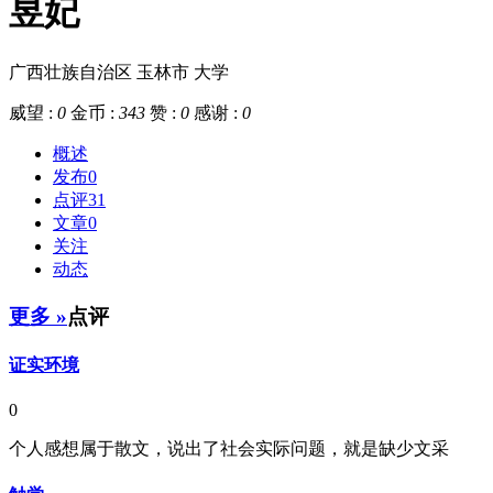
昱妃
广西壮族自治区 玉林市
大学
威望 :
0
金币 :
343
赞 :
0
感谢 :
0
概述
发布
0
点评
31
文章
0
关注
动态
更多 »
点评
证实环境
0
个人感想属于散文，说出了社会实际问题，就是缺少文采