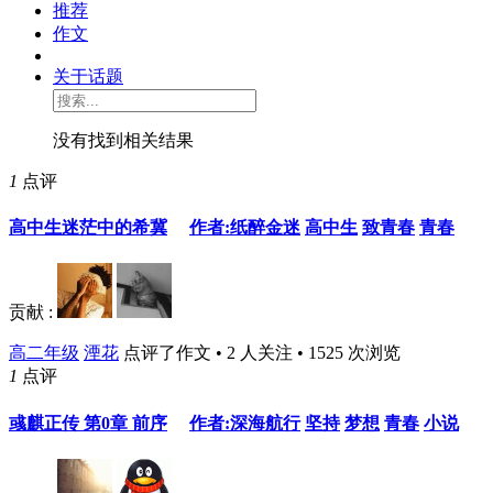
推荐
作文
关于话题
没有找到相关结果
1
点评
高中生迷茫中的希冀
作者:纸醉金迷
高中生
致青春
青春
贡献 :
高二年级
湮花
点评了作文 • 2 人关注 • 1525 次浏览
1
点评
彧麒正传 第0章 前序
作者:深海航行
坚持
梦想
青春
小说