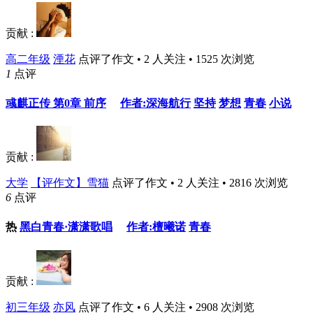
贡献 :
高二年级
湮花
点评了作文 • 2 人关注 • 1525 次浏览
1
点评
彧麒正传 第0章 前序
作者:深海航行
坚持
梦想
青春
小说
贡献 :
大学
【评作文】雪猫
点评了作文 • 2 人关注 • 2816 次浏览
6
点评
热
黑白青春·潇潇歌唱
作者:檀曦诺
青春
贡献 :
初三年级
亦风
点评了作文 • 6 人关注 • 2908 次浏览