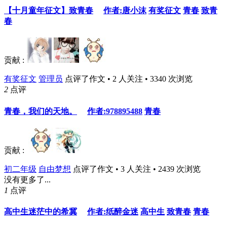
【十月童年征文】致青春
作者:唐小沫
有奖征文
青春
致青
春
贡献 :
有奖征文
管理员
点评了作文 • 2 人关注 • 3340 次浏览
2
点评
青春，我们的天地。
作者:978895488
青春
贡献 :
初二年级
自由梦想
点评了作文 • 3 人关注 • 2439 次浏览
没有更多了...
1
点评
高中生迷茫中的希冀
作者:纸醉金迷
高中生
致青春
青春