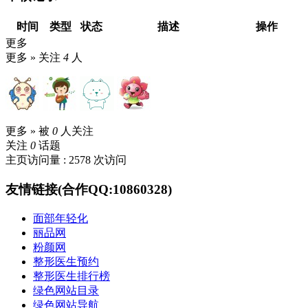
时间
类型
状态
描述
操作
更多
更多 »
关注
4
人
更多 »
被
0
人关注
关注
0
话题
主页访问量 : 2578 次访问
友情链接(合作QQ:10860328)
面部年轻化
丽品网
粉颜网
整形医生预约
整形医生排行榜
绿色网站目录
绿色网站导航