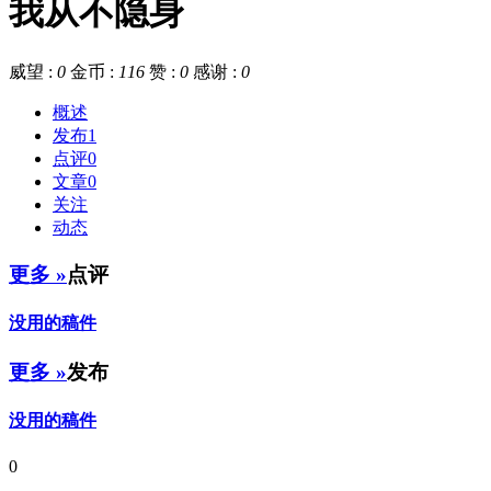
我从不隐身
威望 :
0
金币 :
116
赞 :
0
感谢 :
0
概述
发布
1
点评
0
文章
0
关注
动态
更多 »
点评
没用的稿件
更多 »
发布
没用的稿件
0