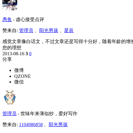
愚鱼
-
虚心接受点评
赞来自:
管理员
、
阳光男孩
、
星辰
感觉文章像白话文，不过文章还是写得十分好，随着年龄的增
您的理想
2013-08-16
3
0
分享
微博
QZONE
微信
管理员
-
世味年来薄似纱，爱好写作
赞来自:
1104986858
、
阳光男孩