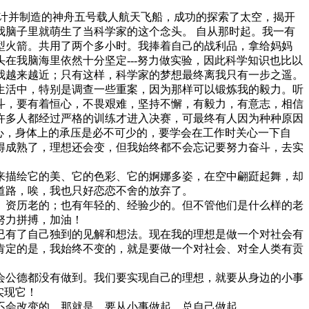
设计并制造的神舟五号载人航天飞船，成功的探索了太空，揭开
脑子里就萌生了当科学家的这个念头。 自从那时起。我一有
型火箭。共用了两个多小时。我捧着自己的战利品，拿给妈妈
在我脑海里依然十分坚定---努力做实验，因此科学知识也比以
我越来越近；只有这样，科学家的梦想最终离我只有一步之遥。
生活中，特别是调查一些重案，因为那样可以锻炼我的毅力。听
斗，要有着恒心，不畏艰难，坚持不懈，有毅力，有意志，相信
许多人都经过严格的训练才进入决赛，可最终有人因为种种原因
心，身体上的承压是必不可少的，要学会在工作时关心一下自
得成熟了，理想还会变，但我始终都不会忘记要努力奋斗，去实
来描绘它的美、它的色彩、它的婀娜多姿，在空中翩跹起舞，却
道路，唉，我也只好恋恋不舍的放弃了。
、资历老的；也有年轻的、经验少的。但不管他们是什么样的老
努力拼搏，加油！
已有了自己独到的见解和想法。现在我的理想是做一个对社会有
肯定的是，我始终不变的，就是要做一个对社会、对全人类有贡
公德都没有做到。我们要实现自己的理想，就要从身边的小事
实现它！
不会改变的，那就是，要从小事做起，总自己做起。