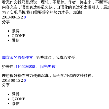
看完作文我只是想说：理想，不是梦。作者一路走来，不断审
内容充实，语言表达略显欠缺，口语化的表达不太吸引人，层
为了实现理想,我们需要艰辛的努力才是。加油!
2013-08-15
2
0
分享
微博
QZONE
微信
周京金的原创作文
-
给些建议，我虚心接受。
赞来自:
1104986858
、
阳光男孩
理想很好祝你努力使他沉真，我会学习你的这种精神。
2013-08-15
2
0
分享
微博
QZONE
微信