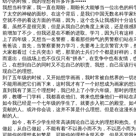
幼小的时候，我的理想有许多许多••••••
我想当科学家，我一直在期盼，期盼长大能够当一位出色的科学
了太空的神秘的面纱。在这个背后，是我们中国无数名科学家
空就不停的看这方面的书籍，因为，这个念头让我感到十分迫
看。虽然不是很完美，但是从我自己的角度上来说，还是很感到
前增加了不少，但我还是在不断的进取。学习，因为只有这样
上了四年级，又想当一名警察，看着那些帅气的男警察们站在
爸爸说，首先，当警察要努力学习，先要考上北京警官大学，
大家都看过《士兵突击》吧，那里的士兵们个个都是好样的，
而退出，但战场上也不仅仅只有“拼杀”，在竞争中也有友情
己，在想到自己的同时又不忘自己的职责。我想，自己应该行
现自己的理想。
到了五年级的时候，又开始想学画画，我时常被自然界的一切
不能用画把它们画下来，这时我才有了一个好想成为画家的想
直到我有了第三个理想时，我已经上了小学六年级。那时的理
师，教哪一门学科，我都喜欢他们。将来也想像他们一样站在
如今我已经是一个七年级的学生了。就要步入初二的殿堂。如
贡献的人。或许你会说，这并不算是什么理想。但是在这漫长
献的人。
如今，有不少学生经常高谈阔论自己远大的理想和抱负。但
做起，从自己做起，不能有着“不以善小而不为，不以恶小而
可能你的理想多如繁星，可能你的理想永世不变，但是不管我