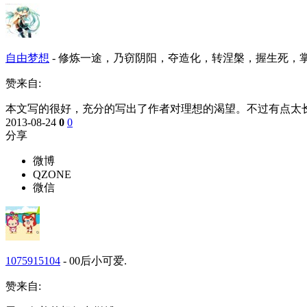
自由梦想
-
修炼一途，乃窃阴阳，夺造化，转涅槃，握生死，掌
赞来自:
本文写的很好，充分的写出了作者对理想的渴望。不过有点太
2013-08-24
0
0
分享
微博
QZONE
微信
1075915104
-
00后小可爱.
赞来自: