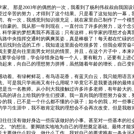
家。 那是2003年的偶然的一次，我看到了杨利伟叔叔由我国
经过辛苦的努力，才得到了这个结果。只是看了这短短的一幕，我
切。有一次，我感觉到知识很充足，就在家里自己制作了一个模
自豪的。我从那一年到现在，一直付出了许多的努力，这个念头
，科学家的梦想离我不再遥远；只有这样，科学家的理想才会离
马路中央指挥交通时的飒爽英姿，真是棒极了！每天都在忙碌的
然后找到合适的工作，我知道这里面会吃很多苦，但我会艰苦奋
我主要是向往里面男女对抗的情景。并且，在这个片子中，本来
，也要学会珍惜，学会珍惜身边每一个人，要有毅力，还要有上进
动起来，向自己的理想努力拼搏，虽然随着年龄的增长，自己变
感动着。有绿树鲜花，有鸟语花香，有蓝天白云，我只能用语言
法。可是我只学画画又有什么用呢？毕竟它不是我要选择的最终
想是当一名教师。从小到大我接触过许多许多老师，有年龄大的
高高的讲台上给我的学生们授课。我一直向我的理想努力奋发，
今的我，已不是一个什么都不懂的小孩子；如今的我，对一些事
的学习生涯中，我不敢肯定我的理想会不会再次改变。但是我敢
往往没有做好身边一些应该做好的小事。甚至对一些基本的社会
为之。”的想法。要脚踏实地地为自己的理想奠定基础。最终才能
长大要做什么职业，做什么工作，我对自己的要求唯有一条永远