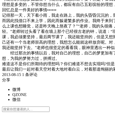
理想是多变的，不管你想当什么，都应有自己五彩缤纷的理想
回忆总是一件美好的事情••••••
记得那一天，天下着小雨，我走在路上，我的头昏昏沉沉的，
而因此找借口不来上学，因此而躲避繁多的作业。我终于来到
么上课也想睡觉，还是昨天晚上熬夜了？”“老师，我的头很痛
轻。”老师转过头看了看在墙上那个已经很古老的钟，说道：“
课，我必须要坚持，最后两节课了，我还能坚持的，但是又想
己还有一个当老师崇高的理想，我想怎么能就这样放弃呢。对
我还能坚持下去。”老师也很坚定的看看我，眼神里透出一种
经过那次的事情以后，我对自己的理想，自己的梦更加有了信
想，为我的梦努力过，拼搏过。
难道这不是你们所期待的理想吗？你们难道不想去实现吗?但
最后让我们一起对着天空对着大地对着白云，对着那道绚丽的
2013-08-15
1 条评论
分享
微博
QZONE
微信