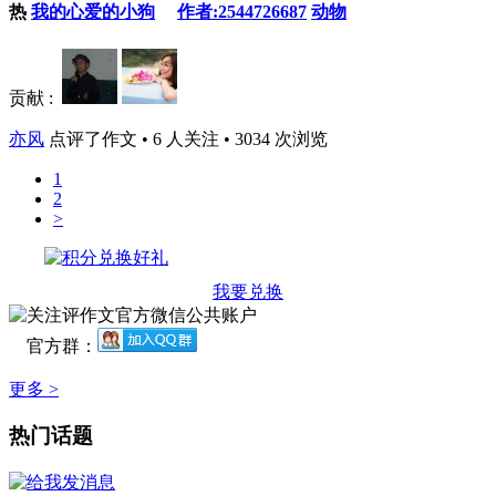
热
我的心爱的小狗
作者:2544726687
动物
贡献 :
亦风
点评了作文 • 6 人关注 • 3034 次浏览
1
2
>
我要兑换
官方群：
更多 >
热门话题