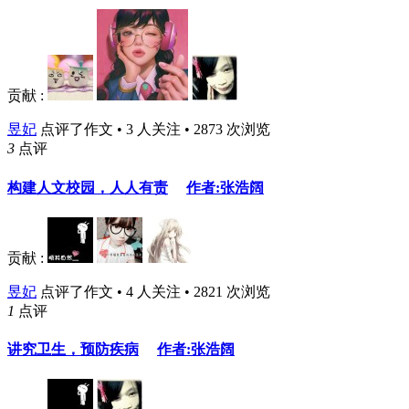
贡献 :
昱妃
点评了作文 • 3 人关注 • 2873 次浏览
3
点评
构建人文校园，人人有责
作者:张浩阔
贡献 :
昱妃
点评了作文 • 4 人关注 • 2821 次浏览
1
点评
讲究卫生，预防疾病
作者:张浩阔