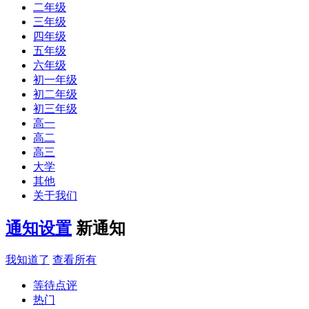
二年级
三年级
四年级
五年级
六年级
初一年级
初二年级
初三年级
高一
高二
高三
大学
其他
关于我们
通知设置
新通知
我知道了
查看所有
等待点评
热门