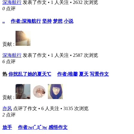
深海航行
发表了作文 • 1 人关注 • 2632 次浏览
0
点评
..
作者:深海航行
坚持
梦想
小说
贡献 :
深海航行
发表了作文 • 1 人关注 • 2587 次浏览
6
点评
热
你扰乱了她的夏天℃
作者:唯馨
夏天
写景作文
贡献 :
亦风
点评了作文 • 6 人关注 • 3135 次浏览
2
点评
放手
作者:w(ﾟДﾟ)w
感悟作文