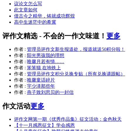
议论文怎么写
此文章如何
借古今之精华，铸就成功辉煌
高中生迷茫中的希冀
评作文精选 - 不会的一作文味道！
更多
作者 :
管理员
评作文新生报道处，报道就送50积分啦！
作者 :
阳光男孩
我的理想
作者 :
唯馨
月若有情……
作者 :
笨笨猫
在地铁上
作者 :
管理员
评作文积分兑换专贴（所有兑换请跟帖）
作者 :
唯馨
童话碎片
作者 :
宇少泽
那些年
作者 :
燕子
致刘思贝的一封信
作文活动
更多
评作文网第一期《优秀作品集》征文活动：金色秋天
【十一月感恩征文】学会感恩