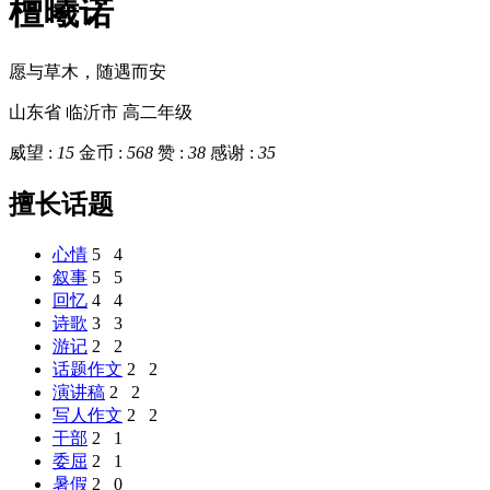
檀曦诺
愿与草木，随遇而安
山东省 临沂市
高二年级
威望 :
15
金币 :
568
赞 :
38
感谢 :
35
擅长话题
心情
5
4
叙事
5
5
回忆
4
4
诗歌
3
3
游记
2
2
话题作文
2
2
演讲稿
2
2
写人作文
2
2
干部
2
1
委屈
2
1
暑假
2
0