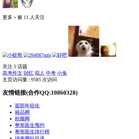
更多 »
被
11
人关注
关注
5
话题
高考作文
回忆
拟人
中考
小兔
主页访问量 : 9585 次访问
友情链接(合作QQ:10860328)
面部年轻化
丽品网
粉颜网
整形医生预约
整形医生排行榜
绿色网站目录