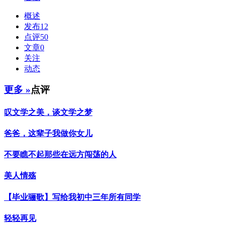
概述
发布
12
点评
50
文章
0
关注
动态
更多 »
点评
叹文学之美，谈文学之梦
爸爸，这辈子我做你女儿
不要瞧不起那些在远方闯荡的人
美人情殇
【毕业骊歌】写给我初中三年所有同学
轻轻再见