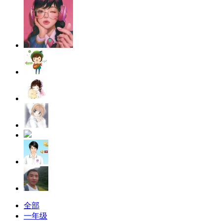
全部
一年级