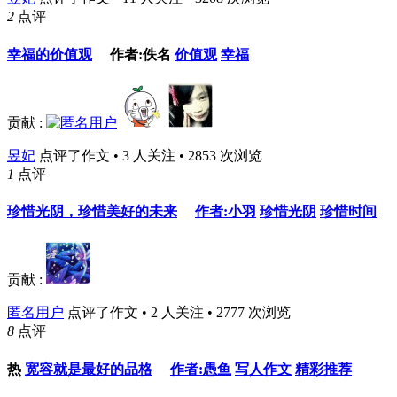
2
点评
幸福的价值观
作者:佚名
价值观
幸福
贡献 :
昱妃
点评了作文 • 3 人关注 • 2853 次浏览
1
点评
珍惜光阴，珍惜美好的未来
作者:小羽
珍惜光阴
珍惜时间
贡献 :
匿名用户
点评了作文 • 2 人关注 • 2777 次浏览
8
点评
热
宽容就是最好的品格
作者:愚鱼
写人作文
精彩推荐