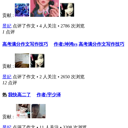
贡献 :
昱妃
点评了作文 • 4 人关注 • 2786 次浏览
1
点评
高考满分作文写作技巧
作者:坤鸿vs
高考满分作文写作技巧
贡献 :
昱妃
点评了作文 • 2 人关注 • 2650 次浏览
12
点评
热
我快高二了
作者:宇少泽
贡献 :
昱妃
点评了作文 • 11 人关注 • 3208 次浏览