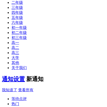
二年级
三年级
四年级
五年级
六年级
初一年级
初二年级
初三年级
高一
高二
高三
大学
其他
关于我们
通知设置
新通知
我知道了
查看所有
等待点评
热门