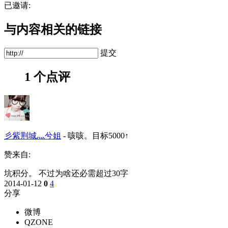
已邀请:
与内容相关的链接
提交
1 个点评
彡紫荆城灬兮姐
-
咳咳。目标5000↑
赞来自:
坑积分。 不过为啥还必需超过30字
2014-01-12
0
4
分享
微博
QZONE