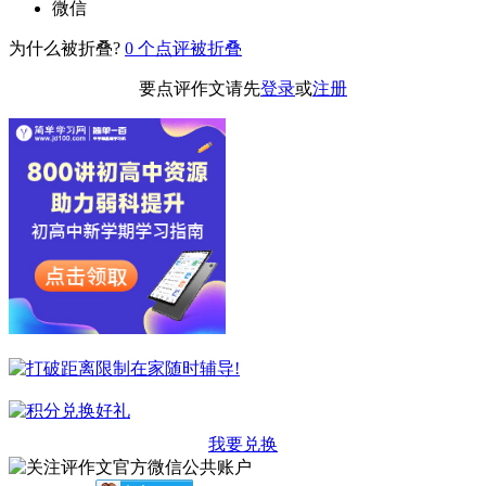
微信
为什么被折叠?
0
个点评被折叠
要点评作文请先
登录
或
注册
我要兑换