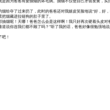
就是因为爸爸有爱抽烟的坏毛病。抽烟不仅使自己牙齿发黄，实
的烟给夺了过来扔了，此时的爸爸还对我嬉皮笑脸地说“好，好，
紧把烟藏进拉链狗的肚子里了。
那抽烟呢！天哪！爸爸怎么会是这样啊！我只好再次硬着头皮对
道说你连我们都不顾了吗？”听了我的话，爸爸好像很勉强地说
了吧！