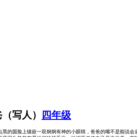
爸（写人）
四年级
点黑的圆脸上镶嵌一双炯炯有神的小眼睛，爸爸的嘴不是能说会