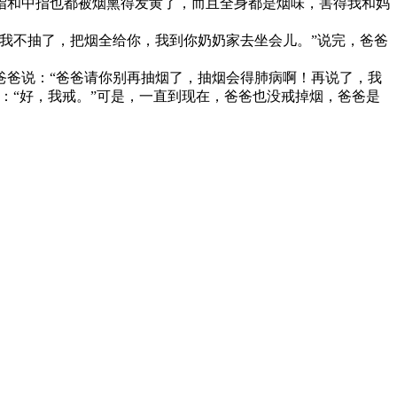
指和中指也都被烟熏得发黄了，而且全身都是烟味，害得我和妈
我不抽了，把烟全给你，我到你奶奶家去坐会儿。”说完，爸爸
爸爸说：“爸爸请你别再抽烟了，抽烟会得肺病啊！再说了，我
：“好，我戒。”可是，一直到现在，爸爸也没戒掉烟，爸爸是