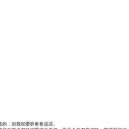
道的，但我却爱听爸爸说话。