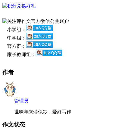
小学组：
中学组：
官方群：
家长教师组：
作者
管理员
世味年来薄似纱，爱好写作
作文状态