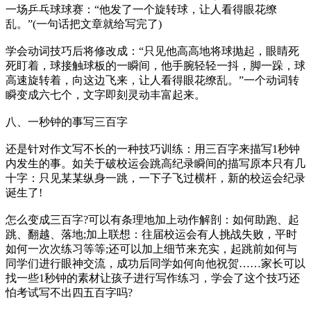
一场乒乓球球赛：“他发了一个旋转球，让人看得眼花缭
乱。”(一句话把文章就给写完了)
学会动词技巧后将修改成：“只见他高高地将球抛起，眼睛死
死盯着，球接触球板的一瞬间，他手腕轻轻一抖，脚一跺，球
高速旋转着，向这边飞来，让人看得眼花缭乱。”一个动词转
瞬变成六七个，文字即刻灵动丰富起来。
八、一秒钟的事写三百字
还是针对作文写不长的一种技巧训练：用三百字来描写1秒钟
内发生的事。如关于破校运会跳高纪录瞬间的描写原本只有几
十字：只见某某纵身一跳，一下子飞过横杆，新的校运会纪录
诞生了!
怎么变成三百字?可以有条理地加上动作解剖：如何助跑、起
跳、翻越、落地;加上联想：往届校运会有人挑战失败，平时
如何一次次练习等等;还可以加上细节来充实，起跳前如何与
同学们进行眼神交流，成功后同学如何向他祝贺……家长可以
找一些1秒钟的素材让孩子进行写作练习，学会了这个技巧还
怕考试写不出四五百字吗?