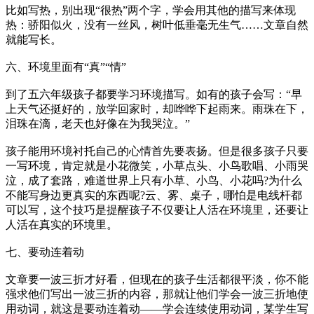
比如写热，别出现“很热”两个字，学会用其他的描写来体现
热：骄阳似火，没有一丝风，树叶低垂毫无生气……文章自然
就能写长。
六、环境里面有“真”“情”
到了五六年级孩子都要学习环境描写。如有的孩子会写：“早
上天气还挺好的，放学回家时，却哗哗下起雨来。雨珠在下，
泪珠在滴，老天也好像在为我哭泣。”
孩子能用环境衬托自己的心情首先要表扬。但是很多孩子只要
一写环境，肯定就是小花微笑，小草点头、小鸟歌唱、小雨哭
泣，成了套路，难道世界上只有小草、小鸟、小花吗?为什么
不能写身边更真实的东西呢?云、雾、桌子，哪怕是电线杆都
可以写，这个技巧是提醒孩子不仅要让人活在环境里，还要让
人活在真实的环境里。
七、要动连着动
文章要一波三折才好看，但现在的孩子生活都很平淡，你不能
强求他们写出一波三折的内容，那就让他们学会一波三折地使
用动词，就这是要动连着动——学会连续使用动词，某学生写