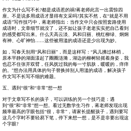
作文为什么写不长?都是成语惹的祸!蒋老师此言一出震惊四
座。不是说多用成语才显得有文采吗?其实不然，在“就是不用
成语”写作技巧中，蒋老师指出：当作文中只会按照套路使用
成语时，文章细节就没了，还不如让孩子老老实实把自己看到
的感受都写出来。什么天高云淡、风和日丽、桃红柳绿、炯炯
有神、心旷神怡……这些被用滥的成语还是少出现为妙。
如，写春天别用“风和日丽”，而是这样写：“风儿拂过林梢，
原本平静的湖面漾起了圈圈涟漪，湖边的柳树轻摇着身姿，我
也忍不住张开双臂，任风抚过我的每一寸肌肤，暖暖的，痒痒
的。”想办法用具体的句子替换掉别人用滥的成语，解决孩子
作文写不长写不细的难题。
五、遇到“很”和“非常”想一想
对于文章写不长的孩子，可以训练的另一个技巧是：遇
到“很”和“非常”想一想。看过无数学生习作，蒋老师发现出现
频率最高的字眼包括“很，非常”，请家长提醒孩子，遇到要写
这几个字时不要轻易下笔，停下来想一想，是不是非要出现这
个字眼?