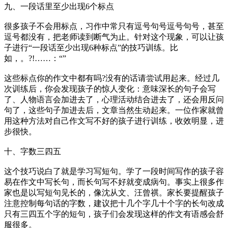
九、一段话里至少出现6个标点
很多孩子不会用标点，习作中常只有逗号句号逗号句号，甚至
逗号都没有，把老师读到断气为止。针对这个现象，可以让孩
子进行“一段话至少出现6种标点”的技巧训练。比
如，。?!……：“”
这些标点你的作文中都有吗?没有的话请尝试用起来。经过几
次训练后，你会发现孩子的惊人变化：意味深长的句子会写
了、人物语言会加进去了，心理活动结合进去了，还会用反问
句了，这些句子加进去后，文章当然生动起来。一位作家就曾
用这种方法对自己作文写不好的孩子进行训练，收效明显，进
步很快。
十、字数三四五
这个技巧说白了就是学习写短句。学了一段时间写作的孩子容
易在作文中写长句，而长句写不好就变成病句。事实上很多作
家也是以写短句见长的，像沈从文、汪曾祺。家长要提醒孩子
注意控制每句话的字数，建议把十几个字几十个字的长句改成
只有三四五个字的短句，孩子们会发现这样的作文有语感会舒
服很多。