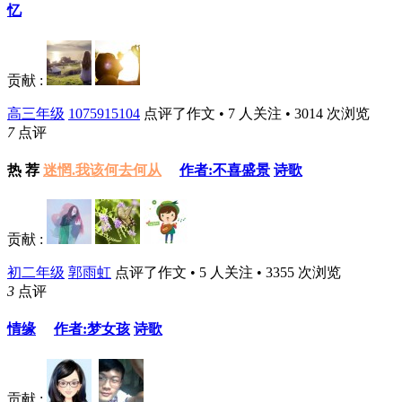
忆
贡献 :
高三年级
1075915104
点评了作文 • 7 人关注 • 3014 次浏览
7
点评
热
荐
迷惘.我该何去何从
作者:不喜盛景
诗歌
贡献 :
初二年级
郭雨虹
点评了作文 • 5 人关注 • 3355 次浏览
3
点评
情缘
作者:梦女孩
诗歌
贡献 :