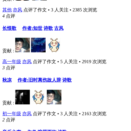
其他
亦风
点评了作文 • 3 人关注 • 2385 次浏览
4
点评
长恨歌
作者:知世
诗歌
古风
贡献 :
高一年级
亦风
点评了作文 • 5 人关注 • 2919 次浏览
3
点评
秋凉
作者:旧时离伤故人辞
诗歌
贡献 :
初一年级
亦风
点评了作文 • 3 人关注 • 2163 次浏览
2
点评