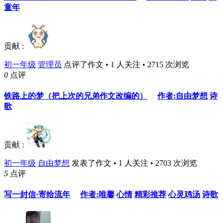
童年
贡献 :
初一年级
管理员
点评了作文 • 1 人关注 • 2715 次浏览
0
点评
铁路上的梦（把上次的兄弟作文改编的）
作者:自由梦想
诗
歌
贡献 :
初一年级
自由梦想
发表了作文 • 1 人关注 • 2703 次浏览
5
点评
写一封信·寄给流年
作者:唯馨
心情
精彩推荐
心灵鸡汤
诗歌