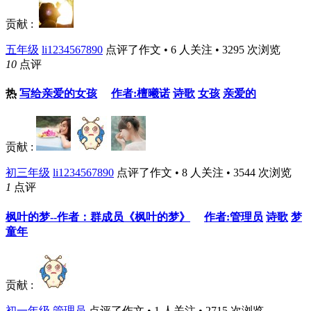
贡献 :
五年级
li1234567890
点评了作文 • 6 人关注 • 3295 次浏览
10
点评
热
写给亲爱的女孩
作者:檀曦诺
诗歌
女孩
亲爱的
贡献 :
初三年级
li1234567890
点评了作文 • 8 人关注 • 3544 次浏览
1
点评
枫叶的梦--作者：群成员《枫叶的梦》
作者:管理员
诗歌
梦
童年
贡献 :
初一年级
管理员
点评了作文 • 1 人关注 • 2715 次浏览