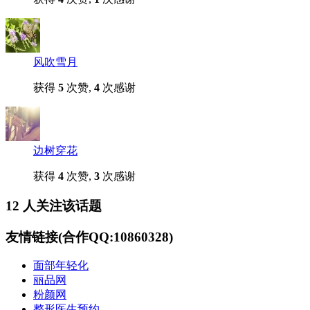
风吹雪月
获得
5
次赞,
4
次感谢
边树穿花
获得
4
次赞,
3
次感谢
12 人关注该话题
友情链接(合作QQ:10860328)
面部年轻化
丽品网
粉颜网
整形医生预约