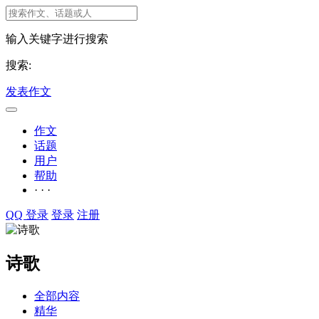
输入关键字进行搜索
搜索:
发表作文
作文
话题
用户
帮助
· · ·
QQ 登录
登录
注册
诗歌
全部内容
精华