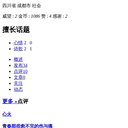
四川省 成都市
社会
威望 :
2
金币 :
1086
赞 :
4
感谢 :
2
擅长话题
心情
2
0
诗歌
2
1
概述
发布
34
点评
10
文章
0
关注
动态
更多 »
点评
心火
青春那些愈不完的伤与痛