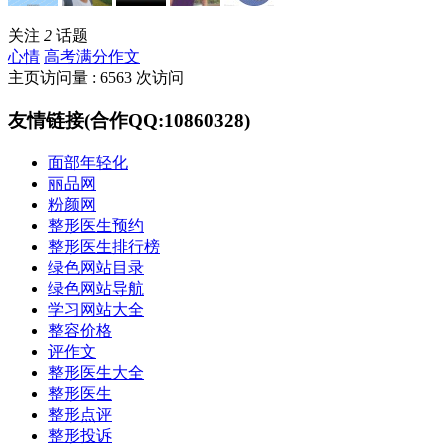
关注
2
话题
心情
高考满分作文
主页访问量 : 6563 次访问
友情链接(合作QQ:10860328)
面部年轻化
丽品网
粉颜网
整形医生预约
整形医生排行榜
绿色网站目录
绿色网站导航
学习网站大全
整容价格
评作文
整形医生大全
整形医生
整形点评
整形投诉