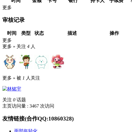
时间
金额
卡号
银行
持卡人
手续费
更多
审核记录
时间
类型
状态
描述
操作
更多
更多 »
关注
4
人
更多 »
被
1
人关注
关注
0
话题
主页访问量 : 3467 次访问
友情链接(合作QQ:10860328)
面部年轻化