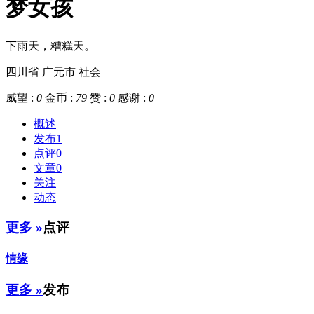
梦女孩
下雨天，糟糕天。
四川省 广元市
社会
威望 :
0
金币 :
79
赞 :
0
感谢 :
0
概述
发布
1
点评
0
文章
0
关注
动态
更多 »
点评
情缘
更多 »
发布