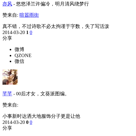
亦风
-
悠悠泽兰许偏冷，明月清风绕梦行
赞来自:
喧嚣雨街
真不错，不过诗歌不必太拘谨于字数，失了写活泼
2014-03-20
1
0
分享
微博
QZONE
微信
芊芊
-
00后才女，文葵派图编。
赞来自:
小事新时达洒大地服饰分子更是让他
2014-03-20
0
0
分享