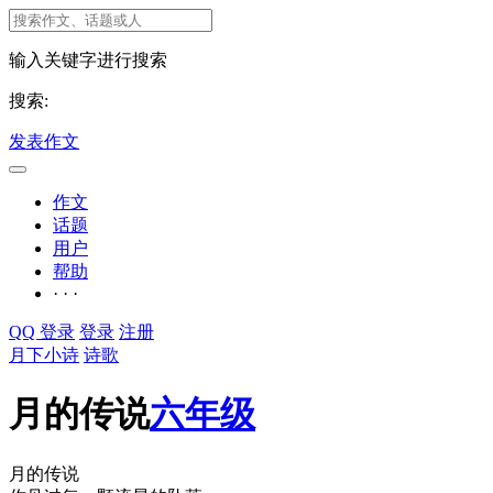
输入关键字进行搜索
搜索:
发表作文
作文
话题
用户
帮助
· · ·
QQ 登录
登录
注册
月下小诗
诗歌
月的传说
六年级
月的传说