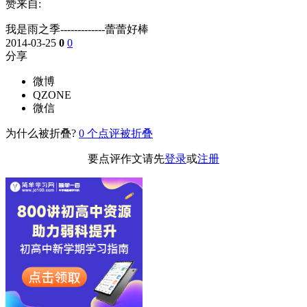
赞来自:
我是雨之季-------------蕾蕾好棒
2014-03-25
0
0
分享
微博
QZONE
微信
为什么被折叠?
0
个点评被折叠
要点评作文请先
登录
或
注册