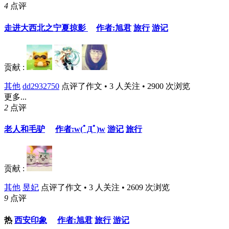
4
点评
走进大西北之宁夏掠影
作者:旭君
旅行
游记
贡献 :
其他
dd2932750
点评了作文 • 3 人关注 • 2900 次浏览
更多...
2
点评
老人和毛驴
作者:w(ﾟДﾟ)w
游记
旅行
贡献 :
其他
昱妃
点评了作文 • 3 人关注 • 2609 次浏览
9
点评
热
西安印象
作者:旭君
旅行
游记