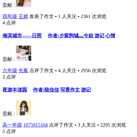
贡献 :
四年级
王婧
发表了作文 • 1 人关注 • 2361 次浏览
4
点评
海滨城市——日照
作者:彡紫荆城灬兮姐
游记
心情
贡献 :
六年级
光胤
点评了作文 • 4 人关注 • 2956 次浏览
3
点评
夜游丰渚园
作者:陆佳佳
写景作文
游记
贡献 :
高一年级
1075915104
点评了作文 • 3 人关注 • 2295 次浏览
3
点评