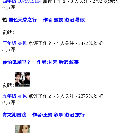
四年级
1075915104
点评了作文 • 3 人关注 • 2792 次浏览
6
点评
热
国色天香之行
作者:媛媛
游记
暑假
贡献 :
三年级
亦风
点评了作文 • 4 人关注 • 2472 次浏览
5
点评
你怕鬼屋吗？
作者:甘云
游记
叙事
贡献 :
五年级
亦风
点评了作文 • 5 人关注 • 2375 次浏览
0
点评
青龙湖自渡
作者:王婧
叙事
游记
旅行