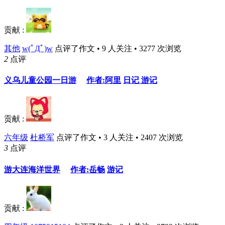
贡献 :
其他
w(ﾟДﾟ)w
点评了作文 • 9 人关注 • 3277 次浏览
2
点评
义乌儿童公园一日游
作者:阿里
日记
游记
贡献 :
六年级
杜桥军
点评了作文 • 3 人关注 • 2407 次浏览
3
点评
游大连海洋世界
作者:岳畅
游记
贡献 :