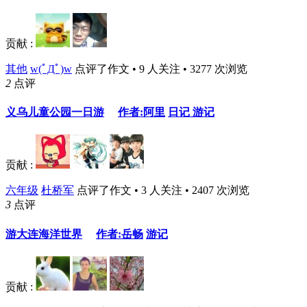
贡献 :
其他
w(ﾟДﾟ)w
点评了作文 • 9 人关注 • 3277 次浏览
2
点评
义乌儿童公园一日游
作者:阿里
日记
游记
贡献 :
六年级
杜桥军
点评了作文 • 3 人关注 • 2407 次浏览
3
点评
游大连海洋世界
作者:岳畅
游记
贡献 :