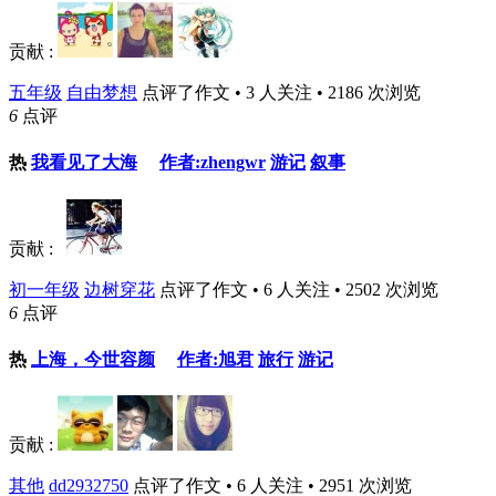
贡献 :
五年级
自由梦想
点评了作文 • 3 人关注 • 2186 次浏览
6
点评
热
我看见了大海
作者:zhengwr
游记
叙事
贡献 :
初一年级
边树穿花
点评了作文 • 6 人关注 • 2502 次浏览
6
点评
热
上海，今世容颜
作者:旭君
旅行
游记
贡献 :
其他
dd2932750
点评了作文 • 6 人关注 • 2951 次浏览