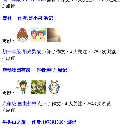
3
点评
攀登
作者:舒小果
游记
贡献 :
初一年级
阳光男孩
点评了作文 • 4 人关注 • 2789 次浏览
3
点评
游动物园有感
作者:燕子
游记
贡献 :
六年级
自由梦想
点评了作文 • 4 人关注 • 2543 次浏览
2
点评
牛头山之旅
作者:1075915104
游记