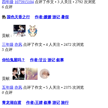
四年级
1075915104
点评了作文 • 3 人关注 • 2792 次浏览
6
点评
热
国色天香之行
作者:媛媛
游记
暑假
贡献 :
三年级
亦风
点评了作文 • 4 人关注 • 2472 次浏览
5
点评
你怕鬼屋吗？
作者:甘云
游记
叙事
贡献 :
五年级
亦风
点评了作文 • 5 人关注 • 2375 次浏览
0
点评
青龙湖自渡
作者:王婧
叙事
游记
旅行