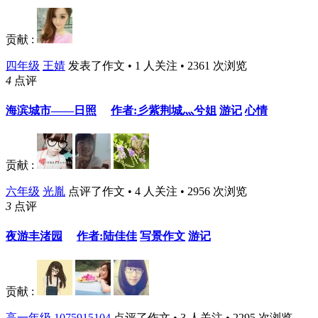
贡献 :
四年级
王婧
发表了作文 • 1 人关注 • 2361 次浏览
4
点评
海滨城市——日照
作者:彡紫荆城灬兮姐
游记
心情
贡献 :
六年级
光胤
点评了作文 • 4 人关注 • 2956 次浏览
3
点评
夜游丰渚园
作者:陆佳佳
写景作文
游记
贡献 :
高一年级
1075915104
点评了作文 • 3 人关注 • 2295 次浏览