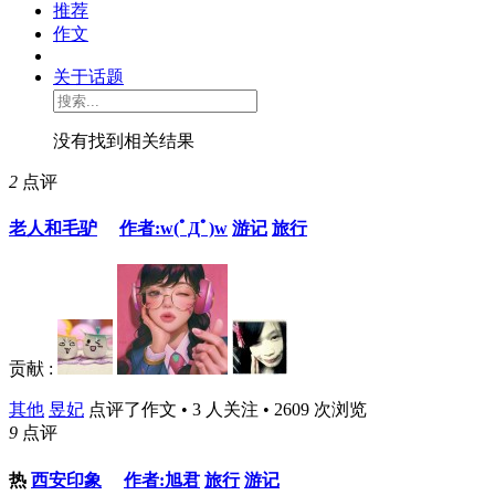
推荐
作文
关于话题
没有找到相关结果
2
点评
老人和毛驴
作者:w(ﾟДﾟ)w
游记
旅行
贡献 :
其他
昱妃
点评了作文 • 3 人关注 • 2609 次浏览
9
点评
热
西安印象
作者:旭君
旅行
游记