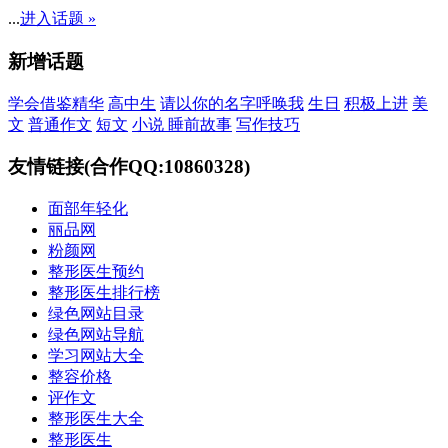
...
进入话题 »
新增话题
学会借鉴精华
高中生
请以你的名字呼唤我
生日
积极上进
美
文
普通作文
短文
小说 睡前故事
写作技巧
友情链接(合作QQ:10860328)
面部年轻化
丽品网
粉颜网
整形医生预约
整形医生排行榜
绿色网站目录
绿色网站导航
学习网站大全
整容价格
评作文
整形医生大全
整形医生