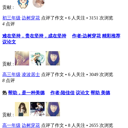
贡献 :
初三年级
边树穿花
点评了作文 • 6 人关注 • 3151 次浏览
4
点评
难在坚持，贵在坚持，成在坚持
作者:边树穿花
精彩推荐
议论文
贡献 :
高三年级
凌波居士
点评了作文 • 6 人关注 • 3049 次浏览
8
点评
热
帮助，是一种美德
作者:陆佳佳
议论文
帮助
美德
贡献 :
高一年级
边树穿花
点评了作文 • 8 人关注 • 2655 次浏览