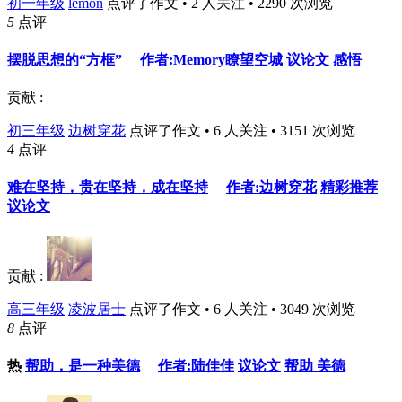
初一年级
lemon
点评了作文 • 2 人关注 • 2290 次浏览
5
点评
摆脱思想的“方框”
作者:Memory瞭望空城
议论文
感悟
贡献 :
初三年级
边树穿花
点评了作文 • 6 人关注 • 3151 次浏览
4
点评
难在坚持，贵在坚持，成在坚持
作者:边树穿花
精彩推荐
议论文
贡献 :
高三年级
凌波居士
点评了作文 • 6 人关注 • 3049 次浏览
8
点评
热
帮助，是一种美德
作者:陆佳佳
议论文
帮助
美德