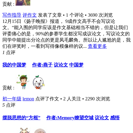
贡献 :
写作指导
评作文
发表了文章 • 1 个评论 • 3690 次浏览
12月15日《扬子晚报》报道， 9成作文高手不会写议论
文。“能入围的同学应该是作文基础相当不错的，但是让我们
评委痛心的是，90%的参赛学生都没写成议论文，写议论文的
同学中能提出分论点的更是凤毛麟角。所以让人尴尬的是，我
们在评奖时，一看到写得像模像样的议...
查看更多
1
点评
我的中国梦
作者:燕子
议论文
中国梦
贡献 :
初一年级
lemon
点评了作文 • 2 人关注 • 2290 次浏览
5
点评
摆脱思想的“方框”
作者:Memory瞭望空城
议论文
感悟