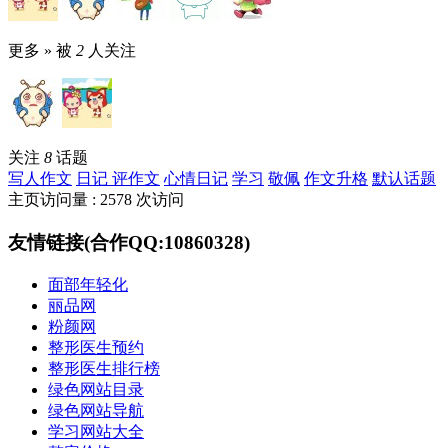
更多 »
被
2
人关注
关注
8
话题
写人作文
日记
评作文
心情日记
学习
敬佩
作文升格
默认话题
主页访问量 : 2578 次访问
友情链接(合作QQ:10860328)
面部年轻化
丽品网
粉颜网
整形医生预约
整形医生排行榜
绿色网站目录
绿色网站导航
学习网站大全