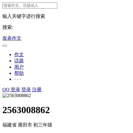
输入关键字进行搜索
搜索:
发表作文
作文
话题
用户
帮助
· · ·
QQ 登录
登录
注册
2563008862
福建省 莆田市
初三年级