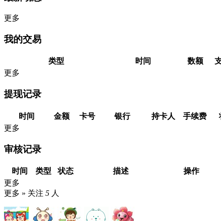
更多
我的交易
类型
时间
数额
更多
提现记录
时间
金额
卡号
银行
持卡人
手续费
更多
审核记录
时间
类型
状态
描述
操作
更多
更多 »
关注
5
人