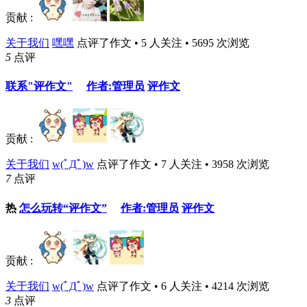
贡献 :
关于我们
嘿嘿
点评了作文 • 5 人关注 • 5695 次浏览
5
点评
联系"评作文"
作者:管理员
评作文
贡献 :
关于我们
w(ﾟДﾟ)w
点评了作文 • 7 人关注 • 3958 次浏览
7
点评
热
怎么玩转“评作文”
作者:管理员
评作文
贡献 :
关于我们
w(ﾟДﾟ)w
点评了作文 • 6 人关注 • 4214 次浏览
3
点评