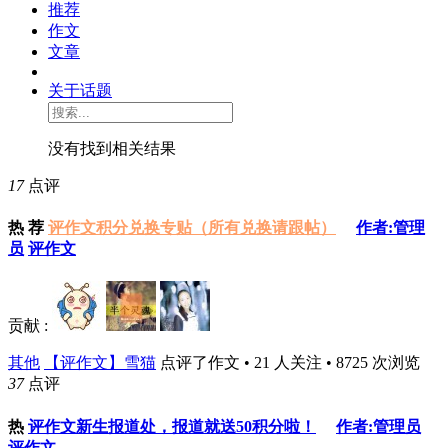
推荐
作文
文章
关于话题
没有找到相关结果
17
点评
热
荐
评作文积分兑换专贴（所有兑换请跟帖）
作者:管理
员
评作文
贡献 :
其他
【评作文】雪猫
点评了作文 • 21 人关注 • 8725 次浏览
37
点评
热
评作文新生报道处，报道就送50积分啦！
作者:管理员
评作文