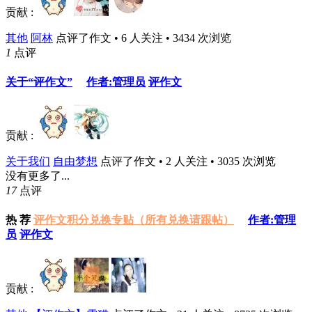
贡献 :
其他
阿林
点评了作文 • 6 人关注 • 3434 次浏览
1
点评
关于“评作文”
作者:管理员
评作文
贡献 :
关于我们
自由梦想
点评了作文 • 2 人关注 • 3035 次浏览
没有更多了...
17
点评
热
荐
评作文积分兑换专贴（所有兑换请跟帖）
作者:管理
员
评作文
贡献 :