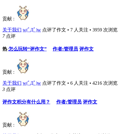
贡献 :
关于我们
w(ﾟДﾟ)w
点评了作文 • 7 人关注 • 3959 次浏览
7
点评
热
怎么玩转“评作文”
作者:管理员
评作文
贡献 :
关于我们
w(ﾟДﾟ)w
点评了作文 • 6 人关注 • 4216 次浏览
3
点评
评作文积分有什么用？
作者:管理员
评作文
贡献 :