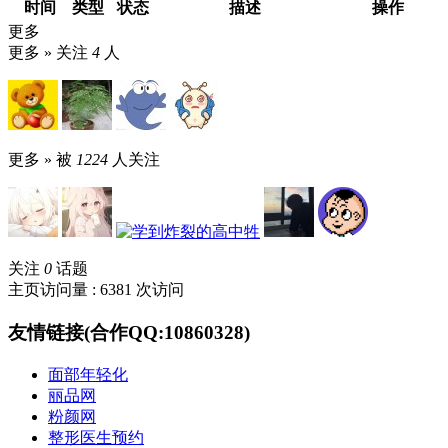
时间
类型
状态
描述
操作
更多
更多 »
关注
4
人
更多 »
被
1224
人关注
关注
0
话题
主页访问量 : 6381 次访问
友情链接(合作QQ:10860328)
面部年轻化
丽品网
粉颜网
整形医生预约