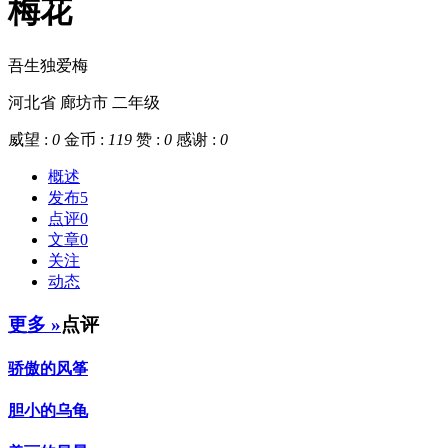
梅花
吾生独爱梅
河北省 廊坊市
二年级
威望 :
0
金币 :
119
赞 :
0
感谢 :
0
概述
发布
5
点评
0
文章
0
关注
动态
更多 »
点评
骄傲的风筝
胆小的乌龟