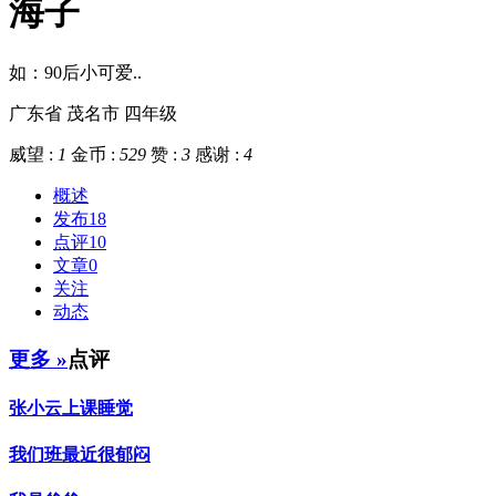
海子
如：90后小可爱..
广东省 茂名市
四年级
威望 :
1
金币 :
529
赞 :
3
感谢 :
4
概述
发布
18
点评
10
文章
0
关注
动态
更多 »
点评
张小云上课睡觉
我们班最近很郁闷