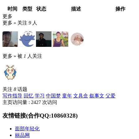
时间
类型
状态
描述
操作
更多
更多 »
关注
9
人
更多 »
被
1
人关注
关注
8
话题
写作指导
回忆
学习
中国梦
童年
文具盒
叙事文
父爱
主页访问量 : 2427 次访问
友情链接(合作QQ:10860328)
面部年轻化
丽品网