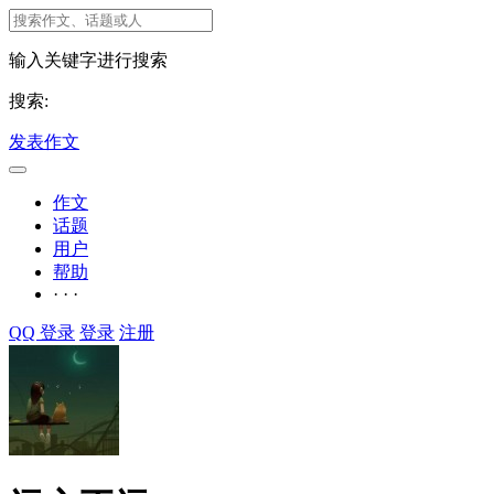
输入关键字进行搜索
搜索:
发表作文
作文
话题
用户
帮助
· · ·
QQ 登录
登录
注册