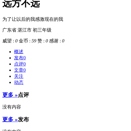
远方不远
为了让以后的我感激现在的我
广东省 湛江市
初三年级
威望 :
0
金币 :
59
赞 :
0
感谢 :
0
概述
发布
0
点评
0
文章
0
关注
动态
更多 »
点评
没有内容
更多 »
发布