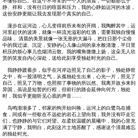
不懂你自己。在这个不寻常的一个人的清晨，一切都那么宁
静、祥和，没有往日的喧嚣和压力，我的心静如运河的水波，
这份安静更能让我去发现那个真实的自己。
漫步在运河边，心儿变得前所未有的开阔，我陶醉其中，运
河里起伏的波涛，就像一杯流光溢彩的红酒，需要我独自慢慢
品味 。清晨的美景就像一张无形的大漏斗，把往日那个尘俗
中的我过滤、沉淀，安静的心儿像山间的泉水般清澈，平日里
积压的烦心事儿也烟消云散。我的嘴角微微上扬，这朵无人欣
赏的笑发自内心深处，送给此刻享受独处时光的自己。
我静静踱着步，似乎在河岸边照见了自己的影子，独处静世
之中，有一股清明之气，从孤独处生出来，心光一片，照见了
自己，照见了万物，也照彻了事物的所以然。我离开故乡来到
异国，虽说是短暂的行程，但前行的路会延伸向何方，独处
时，我似乎更能听见心底的声音……
鸟鸣渐渐多了，邻家的狗开始叫唤，运河上的白鹭鸟在捕
食，间或有一些歇在不远处的岩石上望向我，我并没有吓走它
们，也静静的与它们对望。在柔软温暖的晨曦中，我的心里充
满了宁静，我明白，此刻这片土地苏醒了，感谢这个清晨难忘
的独处时光。