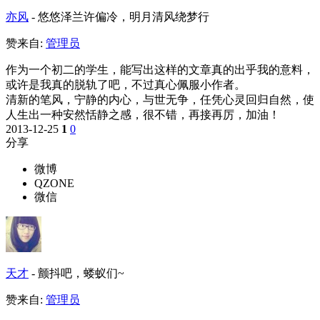
亦风
-
悠悠泽兰许偏冷，明月清风绕梦行
赞来自:
管理员
作为一个初二的学生，能写出这样的文章真的出乎我的意料，
或许是我真的脱轨了吧，不过真心佩服小作者。
清新的笔风，宁静的内心，与世无争，任凭心灵回归自然，使
人生出一种安然恬静之感，很不错，再接再厉，加油！
2013-12-25
1
0
分享
微博
QZONE
微信
天才
-
颤抖吧，蝼蚁们~
赞来自:
管理员