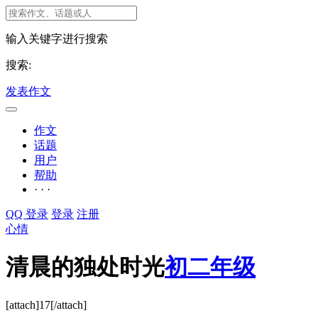
输入关键字进行搜索
搜索:
发表作文
作文
话题
用户
帮助
· · ·
QQ 登录
登录
注册
心情
清晨的独处时光
初二年级
[attach]17[/attach]