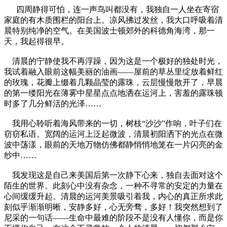
四周静得可怕，连一声鸟叫都没有，我独自一人坐在寄宿
家庭的有木质围栏的阳台上。凉风拂过发丝，我大口呼吸着清
晨特别纯净的空气。在美国波士顿郊外的科德角海湾，那一
天，我起得很早。
清晨的宁静使我不再浮躁，因为这是一个极好的独处时光，
我试着融入眼前这幅美丽的油画——屋前的草丛里绽放着鲜红
的玫瑰，花瓣上缀着几颗晶莹的露珠，云层慢慢散开了，早晨
的第一缕阳光在薄雾中星星点点地洒在运河上，害羞的露珠顿
时多了几分鲜活的光泽……
我用心聆听着海风带来的一切，树枝“沙沙”作响，叶子们在
窃窃私语。宽阔的运河上泛起微波，清晨初阳洒下的光点在微
波中荡漾，眼前的天地万物仿佛都静悄悄地笼在一片闪亮的金
纱中……
我发现这是自己来美国后第一次静下心来，独自去面对这个
陌生的世界。此刻心中没有杂念，一种不寻常的安定的力量在
心间缓缓升起。清晨的运河美景吸引着我，内心的真正所求此
刻似乎渐渐明晰，安静多好，心无旁骛，多好！我突然想到了
尼采的一句话——生命中最难的阶段不是没有人懂你，而是你