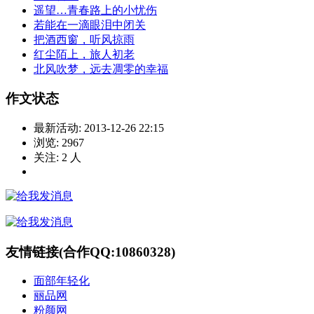
遥望…青春路上的小忧伤
若能在一滴眼泪中闭关
把酒西窗，听风掠雨
红尘陌上，旅人初老
北风吹梦，远去凋零的幸福
作文状态
最新活动:
2013-12-26 22:15
浏览:
2967
关注:
2
人
友情链接(合作QQ:10860328)
面部年轻化
丽品网
粉颜网