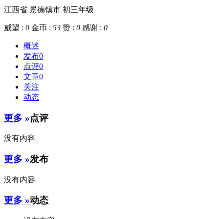
江西省 景德镇市
初三年级
威望 :
0
金币 :
53
赞 :
0
感谢 :
0
概述
发布
0
点评
0
文章
0
关注
动态
更多 »
点评
没有内容
更多 »
发布
没有内容
更多 »
动态