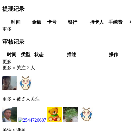
提现记录
时间
金额
卡号
银行
持卡人
手续费
更多
审核记录
时间
类型
状态
描述
操作
更多
更多 »
关注
2
人
更多 »
被
5
人关注
关注
0
话题