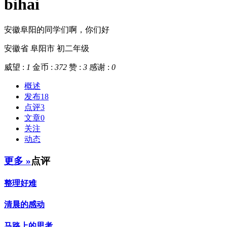
bihai
安徽阜阳的同学们啊，你们好
安徽省 阜阳市
初二年级
威望 :
1
金币 :
372
赞 :
3
感谢 :
0
概述
发布
18
点评
3
文章
0
关注
动态
更多 »
点评
整理好难
清晨的感动
马路上的思考