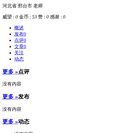
河北省 邢台市
老师
威望 :
0
金币 :
53
赞 :
0
感谢 :
0
概述
发布
0
点评
0
文章
0
关注
动态
更多 »
点评
没有内容
更多 »
发布
没有内容
更多 »
动态