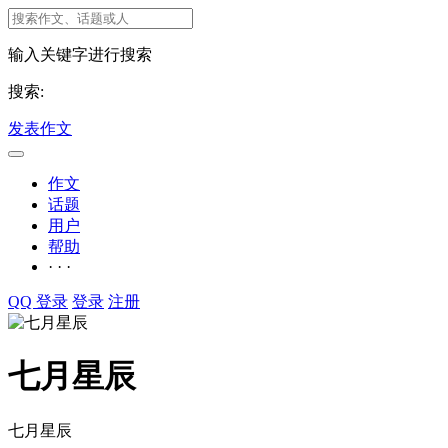
输入关键字进行搜索
搜索:
发表作文
作文
话题
用户
帮助
· · ·
QQ 登录
登录
注册
七月星辰
七月星辰