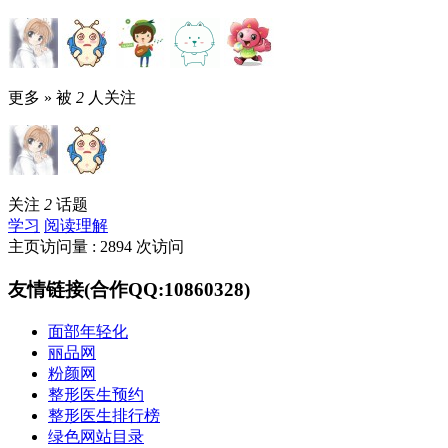
更多 »
被
2
人关注
关注
2
话题
学习
阅读理解
主页访问量 : 2894 次访问
友情链接(合作QQ:10860328)
面部年轻化
丽品网
粉颜网
整形医生预约
整形医生排行榜
绿色网站目录