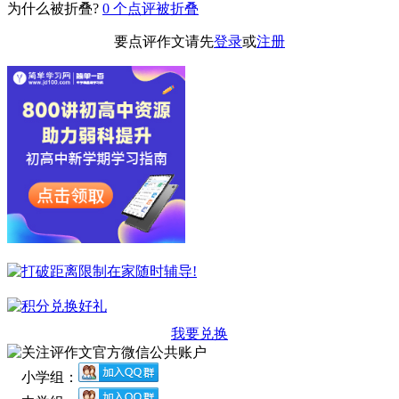
为什么被折叠?
0
个点评被折叠
要点评作文请先
登录
或
注册
我要兑换
小学组：