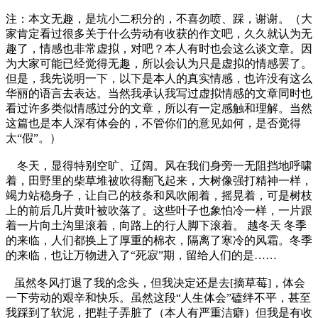
注：本文无趣，是坑小二积分的，不喜勿喷、踩，谢谢。（大
家肯定看过很多关于什么劳动有收获的作文吧，久久就认为无
趣了，情感也非常虚拟，对吧？本人有时也会这么谈文章。因
为大家可能已经觉得无趣，所以会认为只是虚拟的情感罢了。
但是，我先说明一下，以下是本人的真实情感，也许没有这么
华丽的语言去表达。当然我承认我写过虚拟情感的文章同时也
看过许多类似情感过分的文章，所以有一定感触和理解。当然
这篇也是本人深有体会的，不管你们的意见如何，是否觉得
太“假”。）
冬天，显得特别空旷、辽阔。风在我们身旁一无阻挡地呼啸
着，田野里的柴草堆被吹得翻飞起来，大树像强打精神一样，
竭力站稳身子，让自己的枝条和风吹闹着，摇晃着，可是树枝
上的前后几片黄叶被吹落了。这些叶子也象怕冷一样，一片跟
着一片向土沟里滚着，向路上的行人脚下滚着。 越冬天 冬季
的来临，人们都换上了厚重的棉衣，隔离了寒冷的风霜。冬季
的来临，也让万物进入了“死寂”期，留给人们的是……
虽然冬风打退了我的念头，但我决定还是去[摘草莓]，体会
一下劳动的艰辛和快乐。虽然这段“人生体会”磕绊不平，甚至
我踩到了软泥，把鞋子弄脏了（本人有严重洁癖）但我是有收