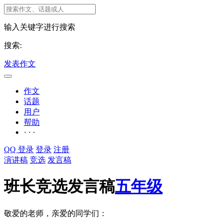
输入关键字进行搜索
搜索:
发表作文
作文
话题
用户
帮助
· · ·
QQ 登录
登录
注册
演讲稿
竞选
发言稿
班长竞选发言稿
五年级
敬爱的老师，亲爱的同学们：