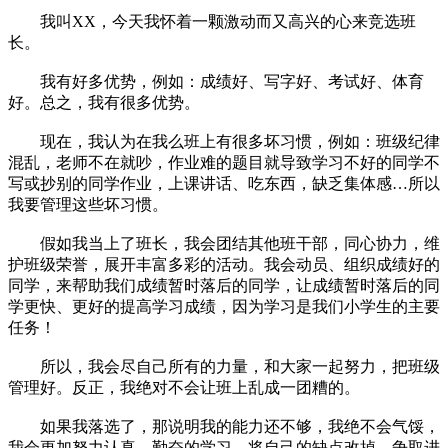
我叫XX，今天我怀着一颗激动而又高兴的心来竞选班
长。
我有好多优势，例如：成绩好、写字好、考试好、体育
好。总之，我有很多优势。
现在，我认为在我么班上有很多坏习惯，例如：班级纪律
混乱，老师不在就吵，作业难的题目就导致学习不好的同学不
写或抄别的同学作业，上课讲话、吃东西，缺乏集体感…所以
我要管理这些坏习惯。
假如我当上了班长，我会团结其他班干部，同心协力，维
护班级荣誉，展开丰富多彩的活动。我会动员、组织成绩好的
同学，来帮助我们成绩暂时落后的同学，让成绩暂时落后的同
学更快、更好的提高学习成绩，因为学习是我们小学生的主要
任务！
所以，我会尽自己所有的力量，和大家一起努力，把班级
管理好。反正，我绝对不会让班上乱成一团糟的。
如果我落选了，那说明我的能力还不够，我绝不会气馁，
我会更加努力认真、勤奋的学习，将自己的缺点改掉，争取进