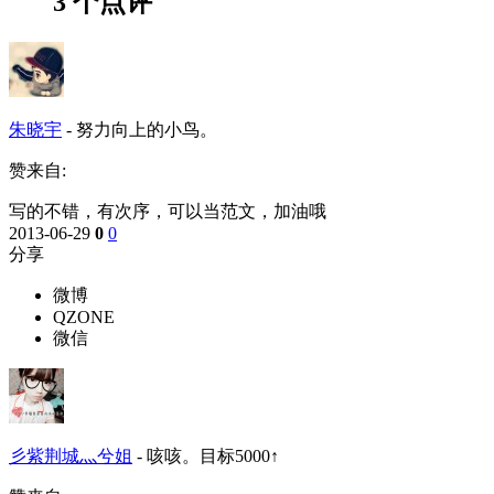
3 个点评
朱晓宇
-
努力向上的小鸟。
赞来自:
写的不错，有次序，可以当范文，加油哦
2013-06-29
0
0
分享
微博
QZONE
微信
彡紫荆城灬兮姐
-
咳咳。目标5000↑