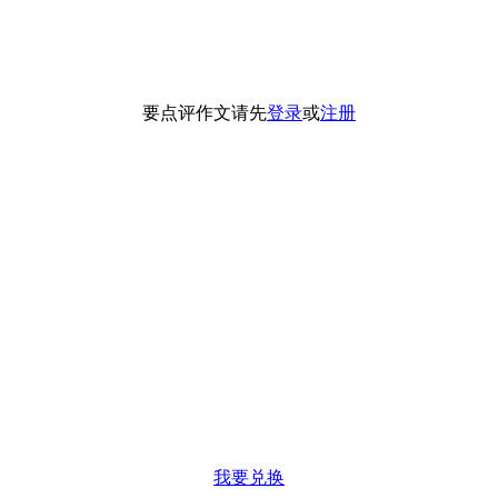
要点评作文请先
登录
或
注册
我要兑换