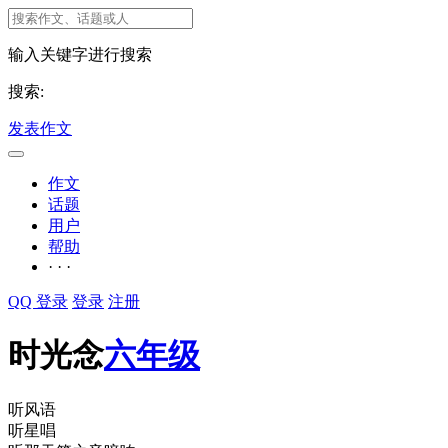
输入关键字进行搜索
搜索:
发表作文
作文
话题
用户
帮助
· · ·
QQ 登录
登录
注册
时光念
六年级
听风语
听星唱