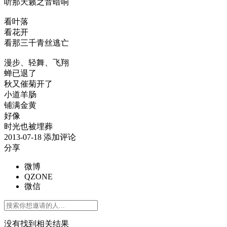
听那天籁之音暗响
看叶落
看花开
看那三千青丝逃亡
漫步、轻舞、飞翔
蝉已退了
秋又催菊开了
小道羊肠
铺满金黄
好像
时光也被埋葬
2013-07-18
添加评论
分享
微博
QZONE
微信
没有找到相关结果