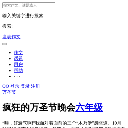
输入关键字进行搜索
搜索:
发表作文
作文
话题
用户
帮助
· · ·
QQ 登录
登录
注册
万圣节
疯狂的万圣节晚会
六年级
“哇，好衰气啊!”我面对着面前的三个“木乃伊”感慨道。10月