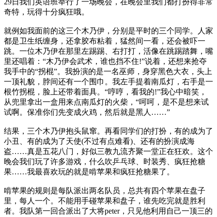
29日我们英语班举行了一场晚会，在晚会里我们都打扮得非常
奇特，玩得十分疯狂哦。
就例如我面前的这三个木乃伊，分别是平时的三个同学。人家
都是卫生纸缠身，还拿胶布粘着，猛然间一看，还会被吓一
跳。一位木乃伊在那里左踢踢、右打打，活像在跳踢踏舞，嘴
里还唱着：“木乃伊会武术，谁也挡不住!”说着，还想来抢夺
我手中的“拐棍”。我扮演的是一名巫师，身穿黑色大衣，头上
一顶礼貌，脖间还有一个围巾。我左手提着南瓜灯，右手是一
根竹拐棍，脸上还带着面具。“哼哼，看我的!”我心中暗笑，
从兜里拿出一盒用来点南瓜灯的火柴，“呵呵，是不是想来试
试啊。保准你们先变成火鸡，然后就是黑人……”
结果，三个木乃伊抱头鼠窜。再看同学们的打扮，有的成为了
小丑、有的成为了天使(不过有点难看)、还有的扮演成海
盗……真是五花八门，好似三教九流齐聚一堂正在狂欢。这个
晚会我们玩了许多游戏，什么吹乒乓球、时装秀、疯狂抢糖
果……我最喜欢玩的就是啃苹果和疯狂抢糖果了。
啃苹果的规则是每队派出两名队员，总共有四个苹果在盘子
里，每人一个。不能用手碰苹果和盘子，谁先吃完就是胜利
者。我队第一回合派出了大将peter，只见他利用自己一顶三的