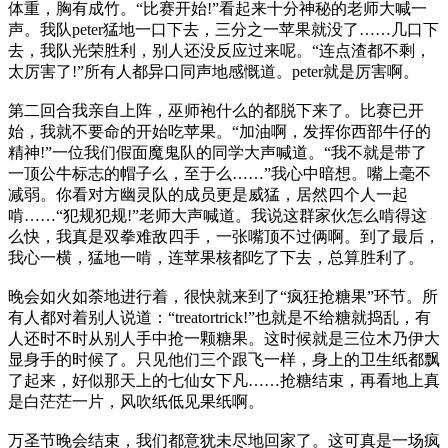
体重，胸有成竹。“比赛开始!”看起来十分神秘的老师大喊一
声。我队peter猛地一口下去，三分之一苹果就没了……几口下
去，我队光荣胜利，别人还没反应过来呢。“连点渣都不剩，
太厉害了!”所有人都异口同声地感慨道。peter就是厉害啊。
第二回合我亲自上阵，巫师袍什么的都脱下来了。比赛已开
始，我就不要命的开始吃苹果。“加油啊，发挥你西部牛仔的
精神!”一位我们假面魔鬼队的同学大声喊道。“我不就是带了
一顶公牛标志的帽子么，至于么……”我心中暗想。嘴上毫不
减弱。你看对方幽灵队的成员更是威猛，居然四个人一起
啃……“犯规犯规!”老师大声喊道。我说这群家伙怎么啃得这
么快，我真是双拳难敌四手，一张嘴顶不过俩啊。到了最后，
我心一横，猛地一啃，连苹果核都吃了下去，总算胜利了。
晚会如火如荼地进行着，很快就来到了“疯狂抢糖果”环节。所
有人都对着别人说道：“treatortrick!”也就是不给糖就捣乱，有
人还时不时从别人手中抢一颗糖果。这时候就是三位木乃伊大
显身手的时候了。只见他们三个跟飞一样，身上的卫生纸都飘
了起来，好似那天上的七仙女下凡……抢糖结束，再看地上真
是白茫茫一片，风吹纸低见果纸啊。
万圣节晚会结束，我们都意犹未尽地回家了。这可真是一场疯